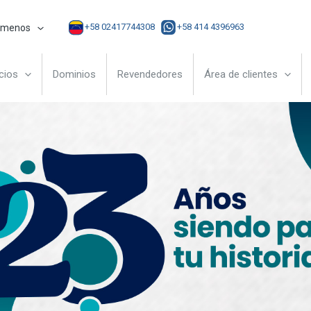
+58 02417744308
+58 414 4396963
ámenos
cios
Dominios
Revendedores
Área de clientes