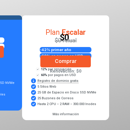
popular
Plan
Escalar
$0
$0 Anual
Descuentos aplicados
-42% primer año
-60%
en pagos en USD
Comprar
12%
por renovación
Renovación: $0
60%
por pagos en USD
Registro de dominio gratis
 SSD NVMe
5 Sitios Web
25 GB de Espacio en Disco SSD NVMe
bles
25 Buzones de Correos
Hasta 2 CPU – 2 RAM – 300.000 Inodes
Más información