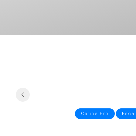
Hosting
Compart
Caribe Pro
Escal