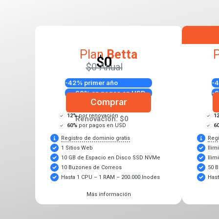
popular
Plan
Betta
$0
$0 Anual
Descuentos aplicados
De
-42% primer año
-4
-60%
en pagos en USD
-
Comprar
12%
por renovación
1
Renovación: $0
60%
por pagos en USD
6
Registro de dominio gratis
Regi
1 Sitios Web
Ilim
10 GB de Espacio en Disco SSD NVMe
Ili
10 Buzones de Correos
50 
Hasta 1 CPU – 1 RAM – 200.000 Inodes
Hast
Más información