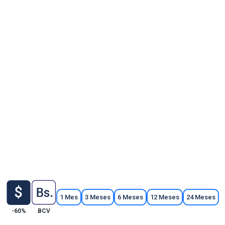
Bs.D.
0%
de descuento por
gos en divisas
Mensua
%
en pagos en USD
Descuento aplic
Comprar
Obtén
60%
de descu
pagos en divi
-60%
en pagos e
Comprar
1 Mes
3 Meses
6 Meses
12 Meses
24 Meses
-60%
BCV