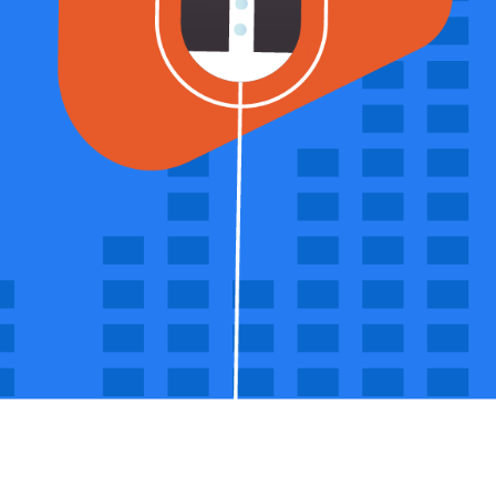
Tu Radio
Desde
en internet
Bs.D. 14
Con sólo tu PC y una conexión
Mensua
a internet, puedes compartir
tus conocimientos, música y
entretenimiento con el mundo.
Comprar