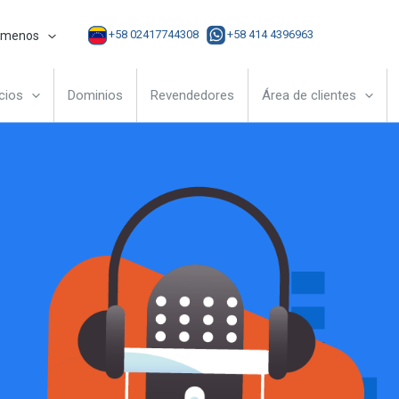
+58 02417744308
+58 414 4396963
ámenos
cios
Dominios
Revendedores
Área de clientes