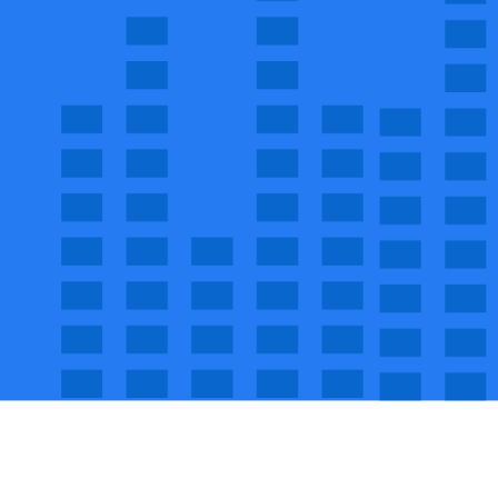
2,40
l